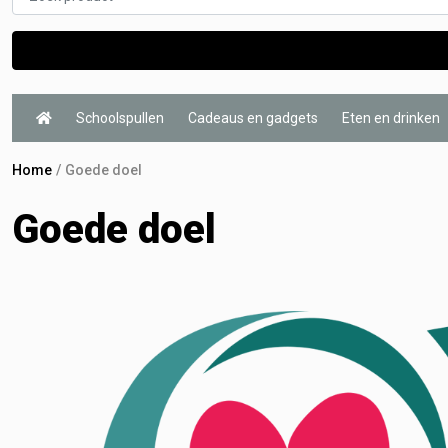
Schoolspullen
Cadeaus en gadgets
Eten en drinken
Home
Goede doel
Goede doel