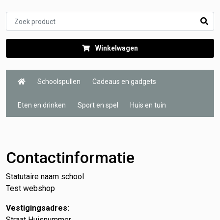
Winkelwagen
Schoolspullen
Cadeaus en gadgets
Eten en drinken
Sport en spel
Huis en tuin
Contact
Contactinformatie
Statutaire naam school
Test webshop
Vestigingsadres:
Straat Huisnummer